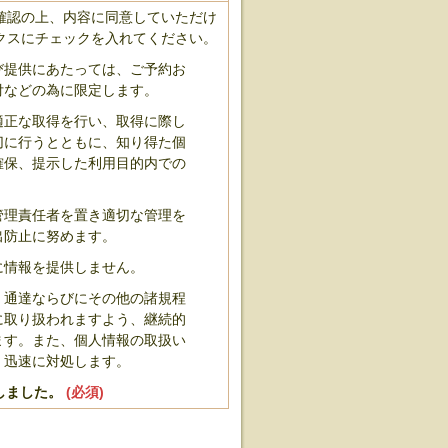
確認の上、内容に同意していただけ
クスにチェックを入れてください。
び提供にあたっては、ご予約お
付などの為に限定します。
適正な取得を行い、取得に際し
切に行うとともに、知り得た個
確保、提示した利用目的内での
管理責任者を置き適切な管理を
出防止に努めます。
に情報を提供しません。
・通達ならびにその他の諸規程
に取り扱われますよう、継続的
ます。また、個人情報の取扱い
・迅速に対処します。
しました。
(必須)